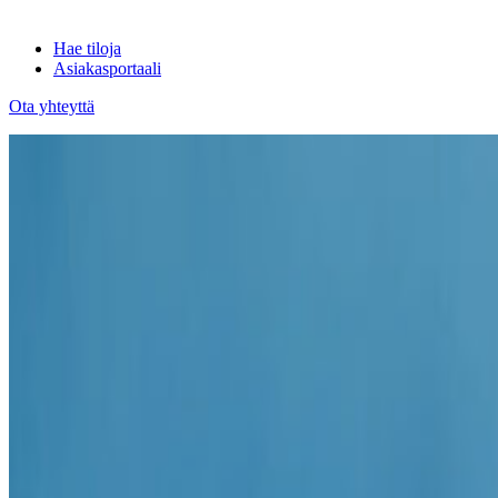
Hae tiloja
Asiakasportaali
Ota yhteyttä
Asiakasportaali
Hyödyllistä luettavaa
Verkkokaupan Last mile – sijainti tuo kilpailuetua
Hyödyllistä luettavaa
Verkkokaupan Last mile – sijainti tuo kilp