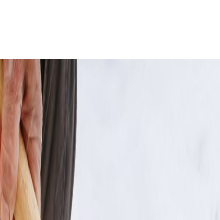
vejr
te din ejendom i koldt vejr