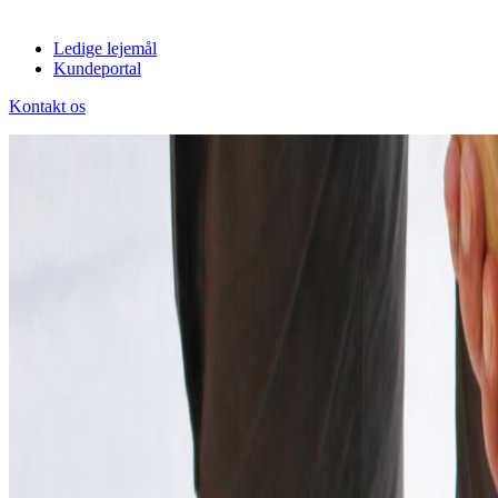
Ledige lejemål
Kundeportal
Kontakt os
Kundeportal
Nyttig læsning
Gør dig klar til vinteren: tips til at beskytte din ejendom i koldt 
Nyttig læsning
Gør dig klar til vinteren: tips til at beskyt